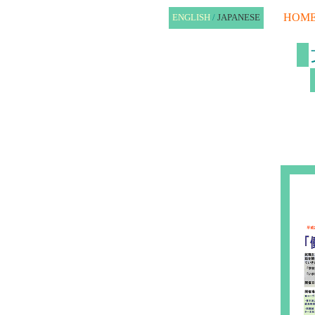
HOM
ENGLISH
/
JAPANESE
■
■