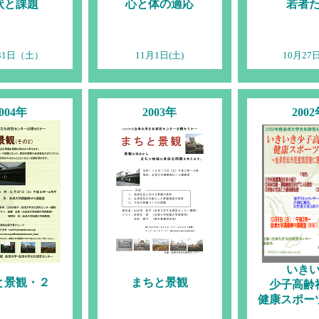
状と課題
心と体の適応
若者
31日（土）
11月1日(土)
10月27日
004年
2003年
200
いき
と景観・２
まちと景観
少子高齢
健康スポー