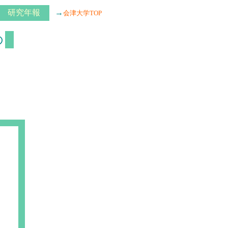
研究年報
→
会津大学TOP
■
の