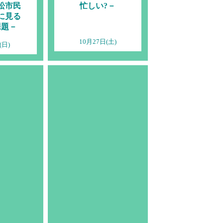
松市民
忙しい?－
に見る
課題－
10月27日(土)
(日)