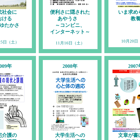
代社会に
便利さに隠された
いま求め
おける
あやうさ
教
ゆたかさ
～コンビニ、
インターネット～
10月20
25日（土）
11月16日（土）
009年
2008年
200
宅介護の
大学生活への
文章が書