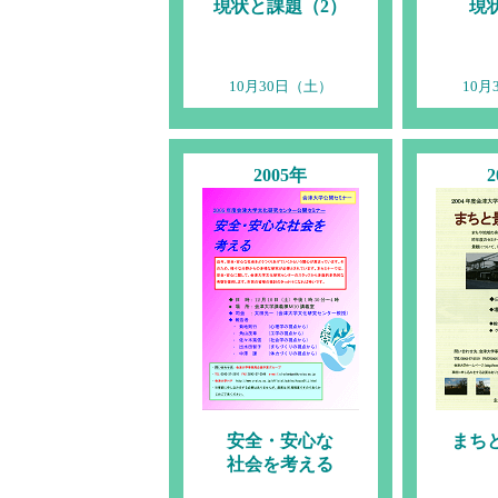
現状と課題（2）
現
10月30日（土）
10月
2005年
2
安全・安心な
まち
社会を考える