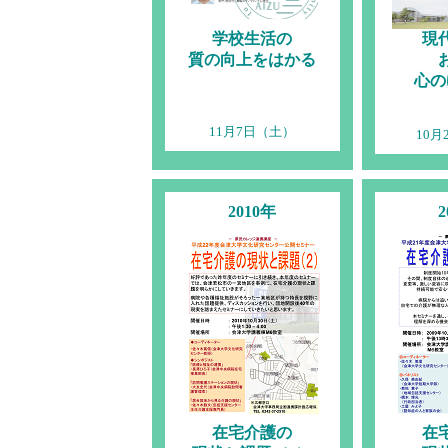
学校生活の
現
質の向上をはかる
心の
11月7日（土）
10月
2010年
2
在宅介護の
在