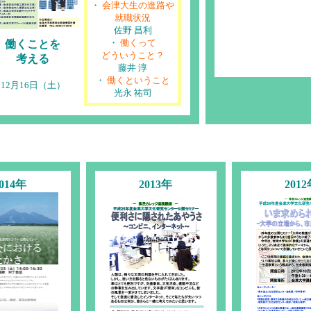
・
会津大生の進路や
就職状況
佐野 昌利
・
働くって
働くことを
どういうこと？
考える
藤井 淳
・
働くということ
12月16日（土）
光永 祐司
014年
2013年
201