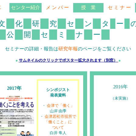
E
センター紹介
メ ン バ ー
授 業
セ ミ ナ ー
■
■
■
■
■
■
■
■
文
化
研
究
セ
ン
タ
ー
■
■
■
■
■
■
■
公
開
セ
ミ
ナ
ー
セミナーの詳細・報告は
研究年報
のページをご覧ください
●
サムネイルのクリックでポスター拡大されます（別窓）
●
2016年
2017年
シンポジスト
発表資料
（未実施）
・
会津で「働く」
山岸 由季
・
会津若松市役所で
「働くこと」に
ついて
白井 隼人