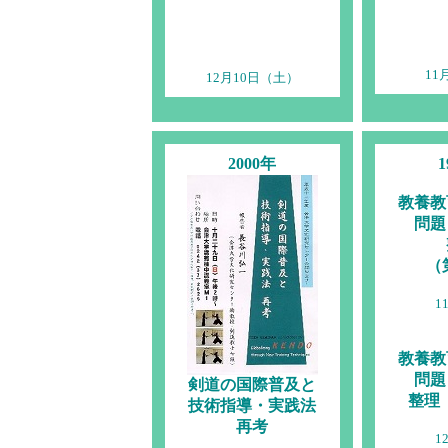
11
12月10日（土）
2000年
1
教養教
問題
（
1
教養教
問題
剣道の国際普及と
整理
技術指導・実践法
再考
1