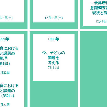
－会津若
意識調査
現状と
月27日(土)
12月13日(土)
12月8日
999年
1998年
育における
今、子どもの
と課題の
問題を
整理
考える
第1回）
7月11日
1月22日
育における
と課題の
 （第2回）
2月22日