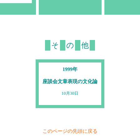
■
■
■
■
そ
の
他
1999年
座談会文章表現の文化論
10月30日
このページの先頭に戻る