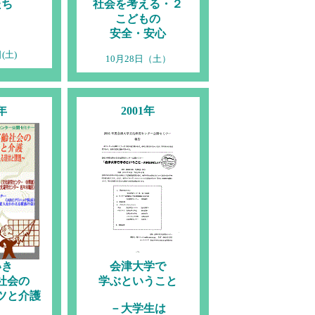
たち
社会を考える・２
こどもの
安全・安心
(土)
10月28日（土）
2年
2001年
いき
会津大学で
社会の
学ぶということ
ツと介護
－大学生は