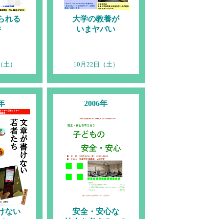
られる
大学の教養が
養
いまヤバい
日（土）
10月22日（土）
7年
2006年
けない
安全・安心な